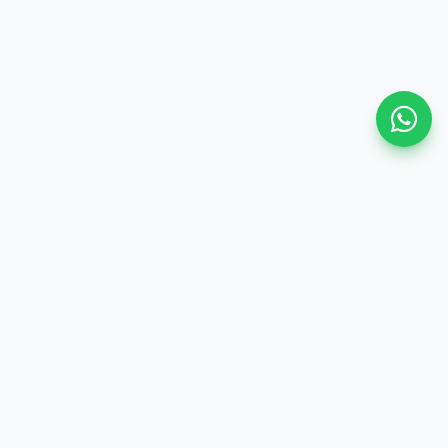
MIN 3 Mojokerto
“Pelayanan Terpadu Satu Pintu untuk madrasah yang
modern, transparan, dan efisien.”
Halaman
Beranda
Profil
Tracking
Berita