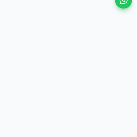
MIN 3 Mojokerto
“Pelayanan Terpadu Satu Pintu untuk madrasah yang
modern, transparan, dan efisien.”
Halaman
Beranda
Profil
Tracking
Berita
Aduan Masyarakat
Kontak