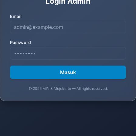
Login Admin
Email
Password
Masuk
© 2026 MIN 3 Mojokerto — All rights reserved.