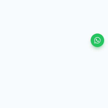
MIN 3 Mojokerto
“Pelayanan Terpadu Satu Pintu untuk madrasah yang
modern, transparan, dan efisien.”
Halaman